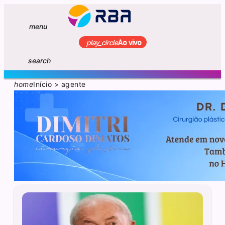
menu
play_circle
Ao vivo
search
home
Início
>
agente