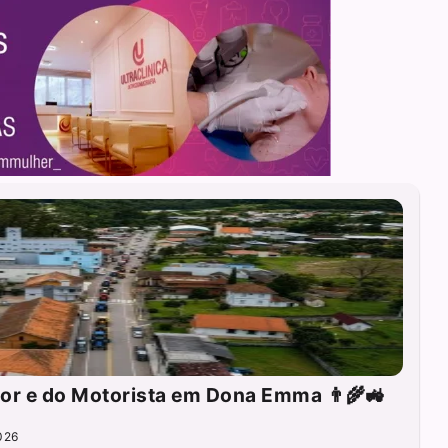
tor e do Motorista em Dona Emma 👨‍🌾🚜
026