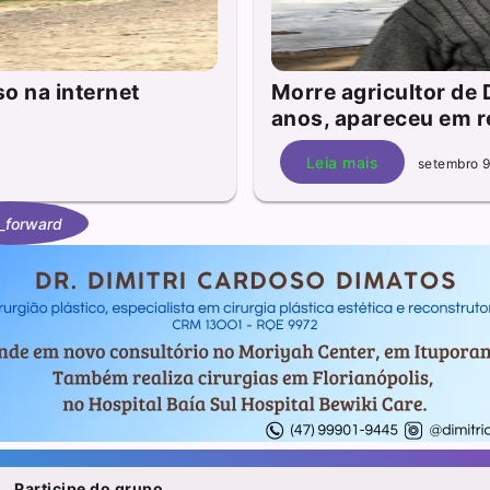
o na internet
Morre agricultor d
anos, apareceu em 
Leia mais
setembro 9
_forward
Participe do grupo