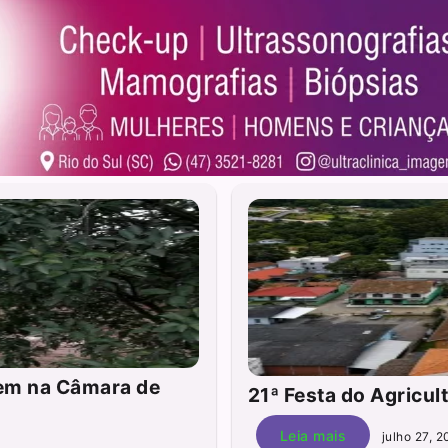
gem na Câmara de
21ª Festa do Agricul
Leia mais
julho 27, 2