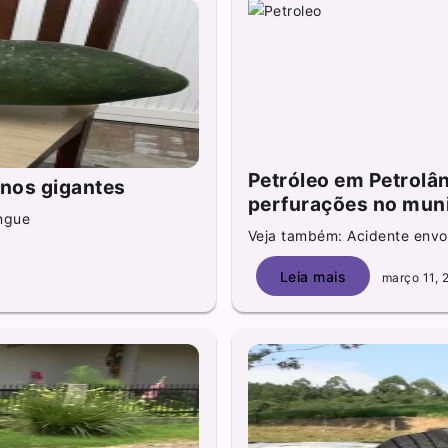
Petróleo em Petrolâ
inos gigantes
perfurações no muni
ngue
Veja também: Acidente envol
Leia mais
março 11, 