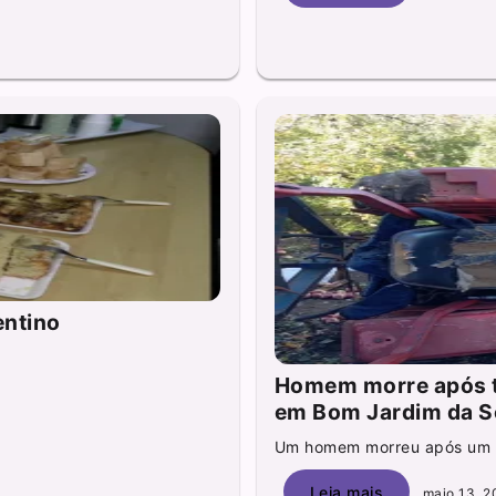
entino
Homem morre após t
em Bom Jardim da S
Um homem morreu após um g
Leia mais
maio 13, 2