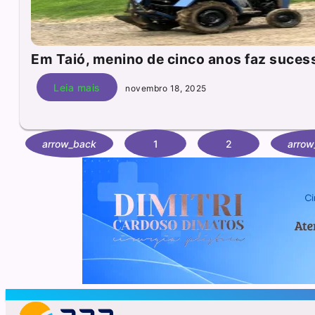
Em Taió, menino de cinco anos faz sucess
Leia mais
novembro 18, 2025
arrow_back
1
2
arrow