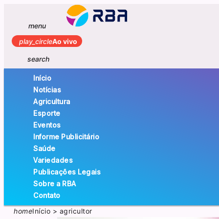
menu
play_circle
Ao vivo
search
Início
Notícias
Agricultura
Esporte
Eventos
Informe Publicitário
Saúde
Variedades
Publicações Legais
Sobre a RBA
Contato
home
Início
>
agricultor