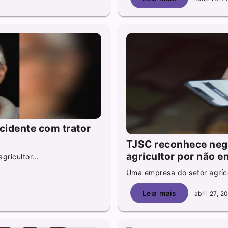
acidente com trator
TJSC reconhece neg
agricultor por não 
ricultor...
Uma empresa do setor agríco
Leia mais
abril 27, 2