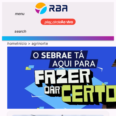
menu
play_circle
Ao vivo
search
home
Início
>
agrinorte