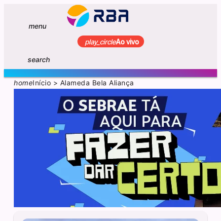
menu
play_circle
Ao vivo
search
home
Início
>
Alameda Bela Aliança