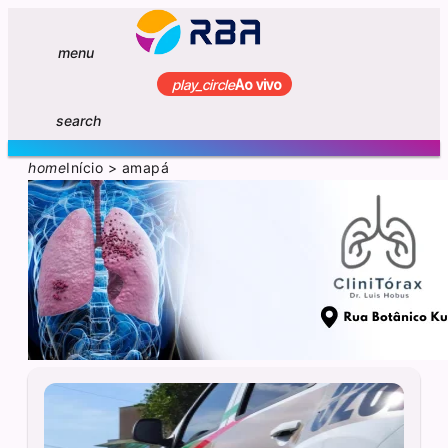
menu
play_circle
Ao vivo
search
home
Início
>
amapá