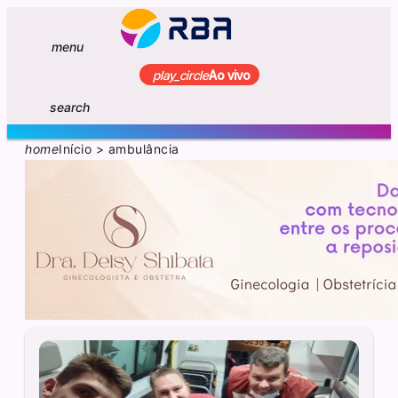
menu
play_circle
Ao vivo
search
home
Início
>
ambulância