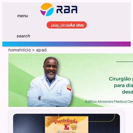
menu
play_circle
Ao vivo
search
home
Início
>
apad