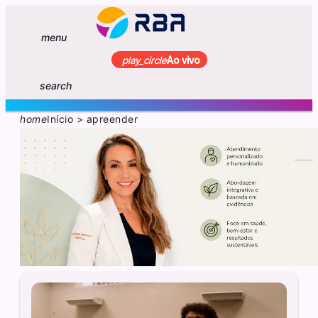
menu
play_circle
Ao vivo
search
home
Início
>
apreender