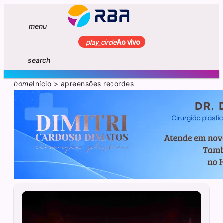
menu
play_circle
Ao vivo
search
home
Início
>
apreensões recordes