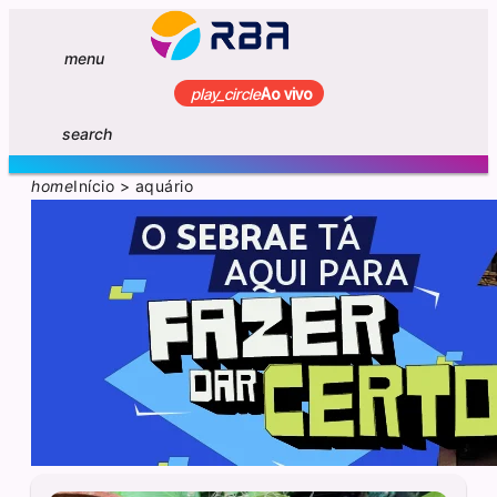
menu
play_circle
Ao vivo
search
home
Início
>
aquário