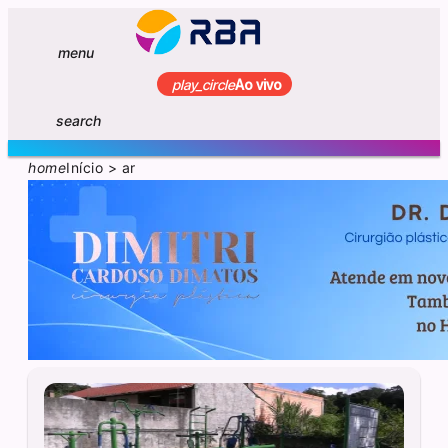
menu
play_circle
Ao vivo
search
home
Início
>
ar