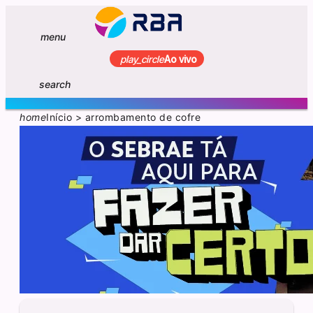
menu
play_circle
Ao vivo
search
home
Início
>
arrombamento de cofre