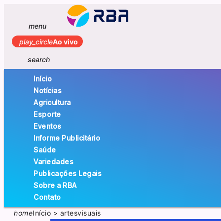
menu
play_circle
Ao vivo
search
Início
Notícias
Agricultura
Esporte
Eventos
Informe Publicitário
Saúde
Variedades
Publicações Legais
Sobre a RBA
Contato
home
Início
>
artesvisuais