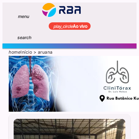
menu
play_circle
Ao vivo
search
home
Início
>
aruana