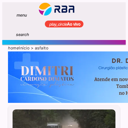
menu
play_circle
Ao vivo
search
home
Início
>
asfalto