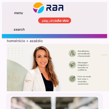
menu
play_circle
Ao vivo
search
home
Início
>
assédio