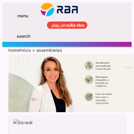
menu
play_circle
Ao vivo
search
home
Início
>
assembleias