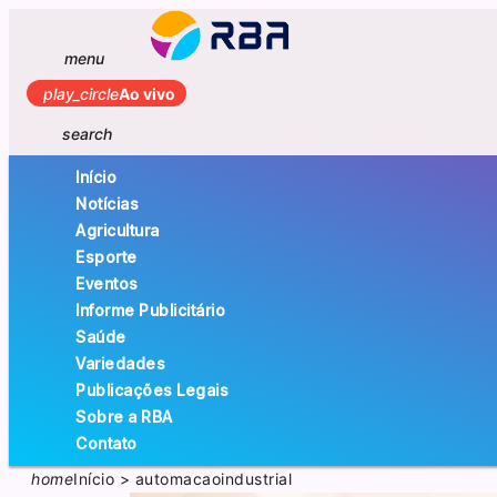
menu
play_circle
Ao vivo
search
Início
Notícias
Agricultura
Esporte
Eventos
Informe Publicitário
Saúde
Variedades
Publicações Legais
Sobre a RBA
Contato
home
Início
>
automacaoindustrial