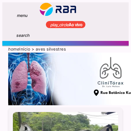
menu
play_circle
Ao vivo
search
home
Início
>
aves silvestres