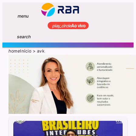
menu
play_circle
Ao vivo
search
home
Início
>
avk