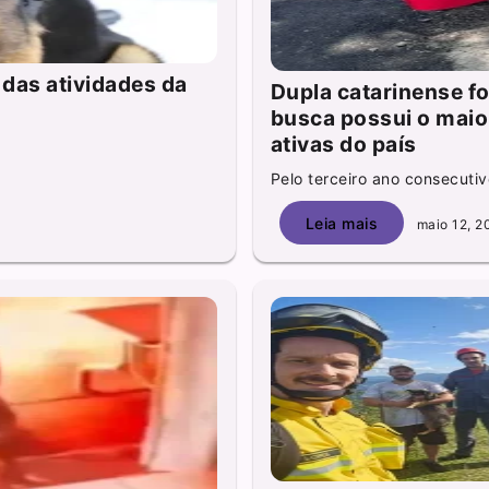
 das atividades da
Dupla catarinense f
busca possui o maio
ativas do país
Pelo terceiro ano consecuti
Leia mais
maio 12, 2