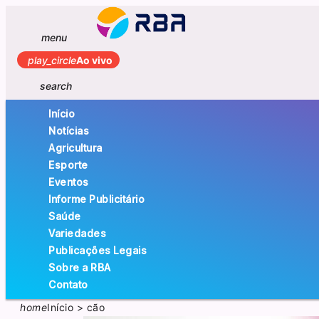
menu
play_circle
Ao vivo
search
Início
Notícias
Agricultura
Esporte
Eventos
Informe Publicitário
Saúde
Variedades
Publicações Legais
Sobre a RBA
Contato
home
Início
>
cão