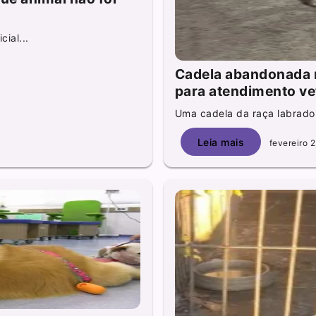
ial...
Cadela abandonada n
para atendimento ve
Uma cadela da raça labrador f
Leia mais
fevereiro 2