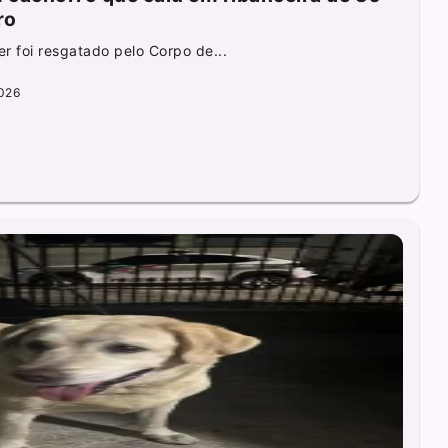
ro
r foi resgatado pelo Corpo de...
026