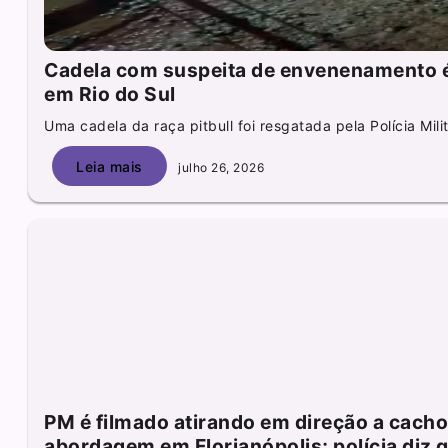
Cadela com suspeita de envenenamento é
em Rio do Sul
Uma cadela da raça pitbull foi resgatada pela Polícia Milit
Leia mais
julho 26, 2026
PM é filmado atirando em direção a cacho
abordagem em Florianópolis; polícia diz q