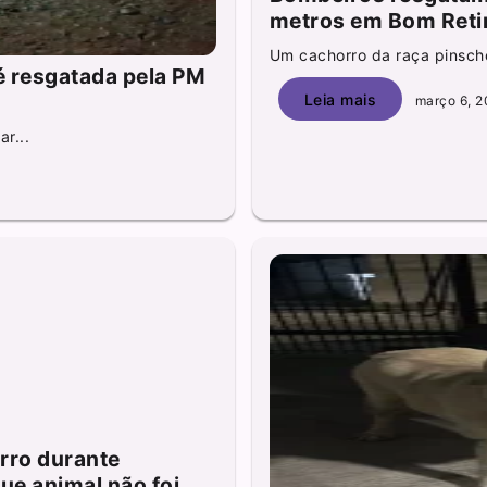
metros em Bom Reti
Um cachorro da raça pinsche
 resgatada pela PM
Leia mais
março 6, 2
ar...
rro durante
ue animal não foi