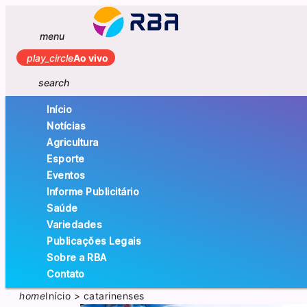
menu
play_circle
Ao vivo
search
Início
Notícias
Agricultura
Esporte
Eventos
Informe Publicitário
Saúde
Variedades
Publicações Legais
Sobre a RBA
Contato
home
Início
>
catarinenses