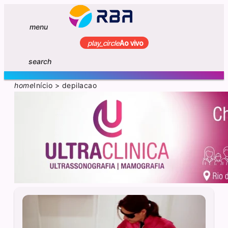
menu
play_circle
Ao vivo
search
home
Início
>
depilacao