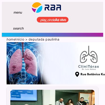
menu
play_circle
Ao vivo
search
home
Início
>
deputada paulinha