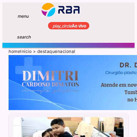
menu
play_circle
Ao vivo
search
home
Início
>
destaquenacional