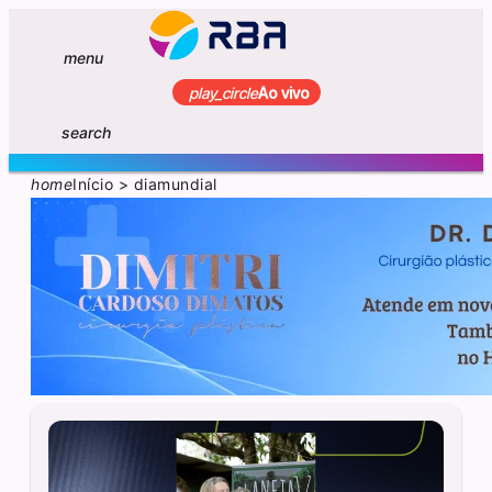
menu
play_circle
Ao vivo
search
home
Início
>
diamundial