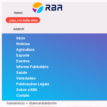
menu
play_circle
Ao vivo
search
Início
Notícias
Agricultura
Esporte
Eventos
Informe Publicitário
Saúde
Variedades
Publicações Legais
Sobre a RBA
Contato
home
Início
>
diamundialdorim