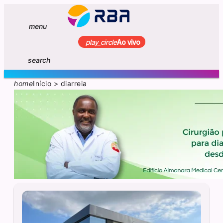
menu
play_circle
Ao vivo
search
home
Início
>
diarreia