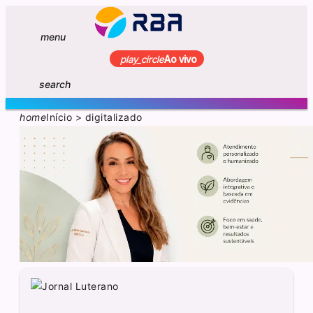
menu
play_circle
Ao vivo
search
home
Início
>
digitalizado