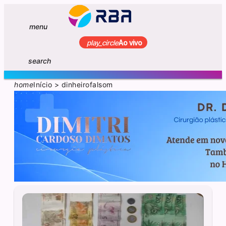
menu
play_circle
Ao vivo
search
home
Início
>
dinheirofalsom