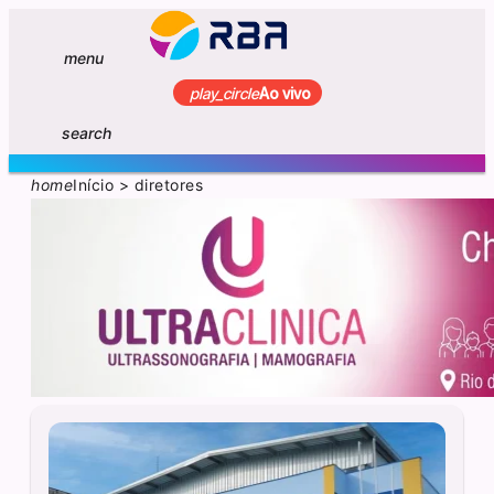
menu
play_circle
Ao vivo
search
home
Início
>
diretores