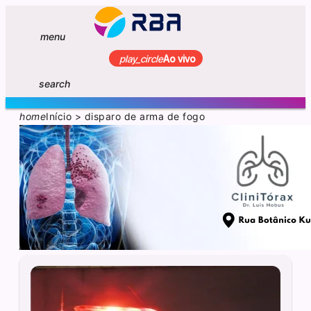
menu
play_circle
Ao vivo
search
home
Início
>
disparo de arma de fogo