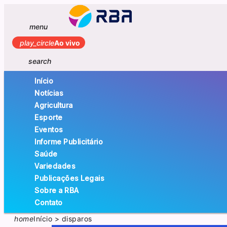
menu
play_circle
Ao vivo
search
Início
Notícias
Agricultura
Esporte
Eventos
Informe Publicitário
Saúde
Variedades
Publicações Legais
Sobre a RBA
Contato
home
Início
>
disparos