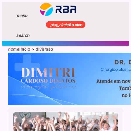
menu
play_circle
Ao vivo
search
home
Início
>
diversão