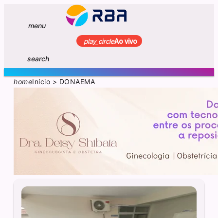
menu
play_circle
Ao vivo
search
home
Início
>
DONAEMA