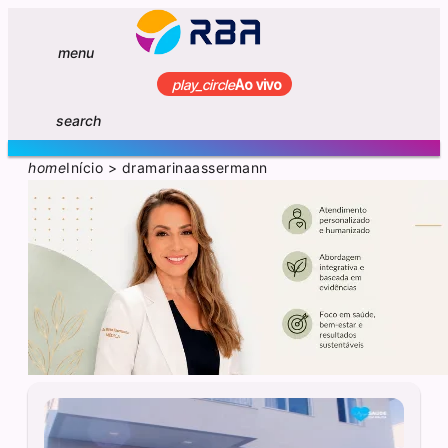
menu
play_circle
Ao vivo
search
home
Início
>
dramarinaassermann