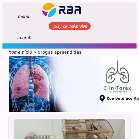
menu
play_circle
Ao vivo
search
home
Início
>
drogas apreendidas