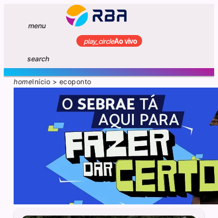
menu
play_circle
Ao vivo
search
home
Início
>
ecoponto