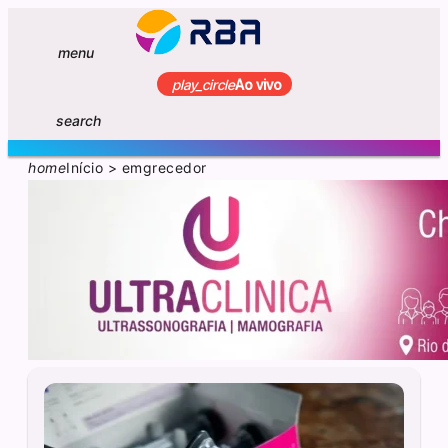
menu
play_circle
Ao vivo
search
home
Início
>
emgrecedor