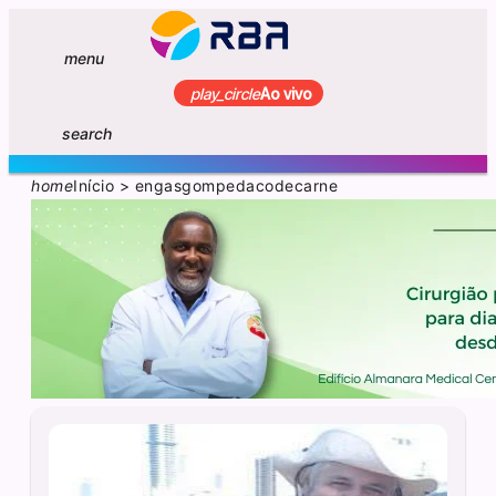
menu
play_circle
Ao vivo
search
home
Início
>
engasgompedacodecarne