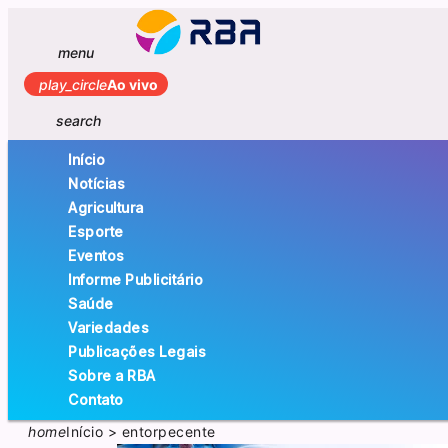
menu
play_circle
Ao vivo
search
Início
Notícias
Agricultura
Esporte
Eventos
Informe Publicitário
Saúde
Variedades
Publicações Legais
Sobre a RBA
Contato
home
Início
>
entorpecente