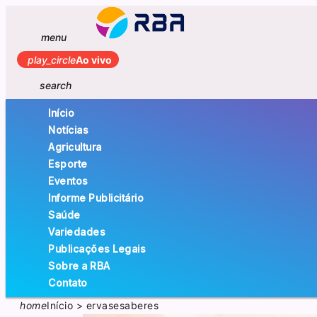
menu
play_circle
Ao vivo
search
Início
Notícias
Agricultura
Esporte
Eventos
Informe Publicitário
Saúde
Variedades
Publicações Legais
Sobre a RBA
Contato
home
Início
>
ervasesaberes