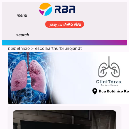
menu
play_circle
Ao vivo
search
home
Início
>
escolaarthurbrunojandt