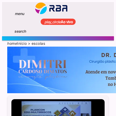
menu
play_circle
Ao vivo
search
home
Início
>
escolas