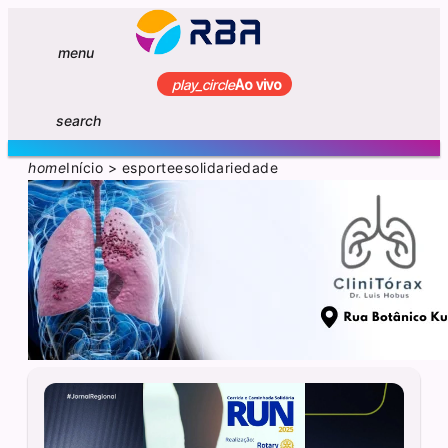
menu
play_circle
Ao vivo
search
home
Início
>
esporteesolidariedade