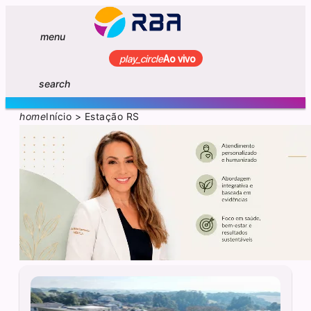
menu
play_circle
Ao vivo
search
home
Início
>
Estação RS