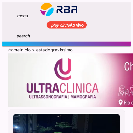
menu
play_circle
Ao vivo
search
home
Início
>
estadogravissimo