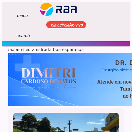
menu
play_circle
Ao vivo
search
home
Início
>
estrada boa esperança