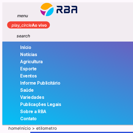
menu
play_circle
Ao vivo
search
Início
Notícias
Agricultura
Esporte
Eventos
Informe Publicitário
Saúde
Variedades
Publicações Legais
Sobre a RBA
Contato
home
Início
>
etilometro