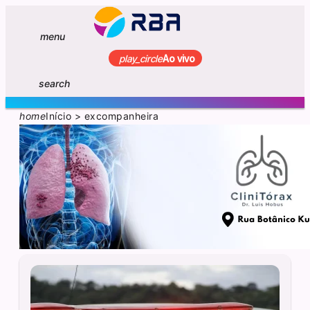
menu
play_circle
Ao vivo
search
home
Início
>
excompanheira